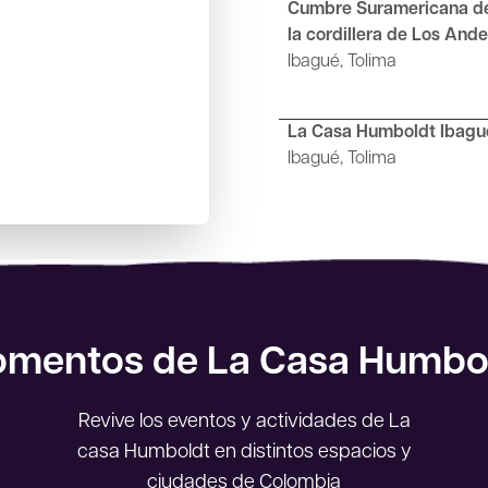
Cumbre Suramericana d
la cordillera de Los And
Ibagué, Tolima
La Casa Humboldt Ibagu
Ibagué, Tolima
mentos de La Casa Humbo
Revive los eventos y actividades de La
casa Humboldt en distintos espacios y
ciudades de Colombia