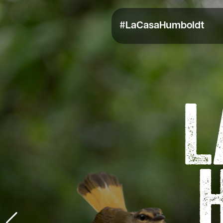
#LaCasaHumboldt