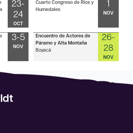
23-
1
e
Cuarto Congreso de Ríos y
es
Humedales
24
NOV
OCT
3-5
26-
e
Encuentro de Actores de
Páramo y Alta Montaña
28
NOV
Boyacá
NOV
ldt