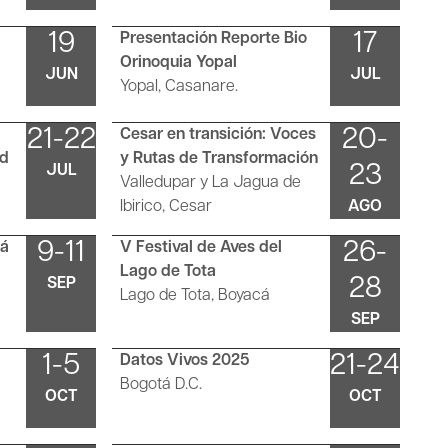
19
17
Presentación Reporte Bio
Orinoquia Yopal
JUN
JUL
Yopal, Casanare.
21-22
20-
Cesar en transición: Voces
ad
y Rutas de Transformación
23
JUL
Valledupar y La Jagua de
Ibirico, Cesar
AGO
9-11
26-
tá
V Festival de Aves del
Lago de Tota
28
SEP
Lago de Tota, Boyacá
SEP
1-5
21-24
Datos Vivos 2025
Bogotá D.C.
OCT
OCT