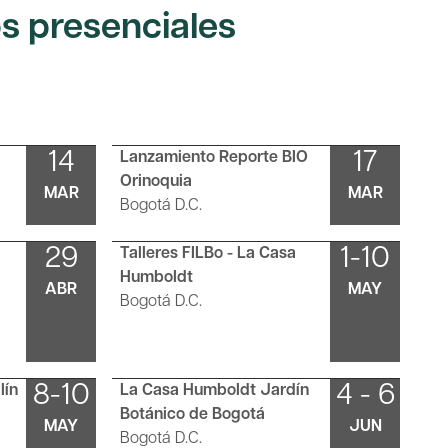
os presenciales
14
17
Lanzamiento Reporte BIO
Orinoquia
MAR
MAR
Bogotá D.C.
29
1-10
Talleres FILBo - La Casa
Humboldt
ABR
MAY
Bogotá D.C.
8-10
4 - 6
lín
La Casa Humboldt Jardín
Botánico de Bogotá
MAY
JUN
Bogotá D.C.